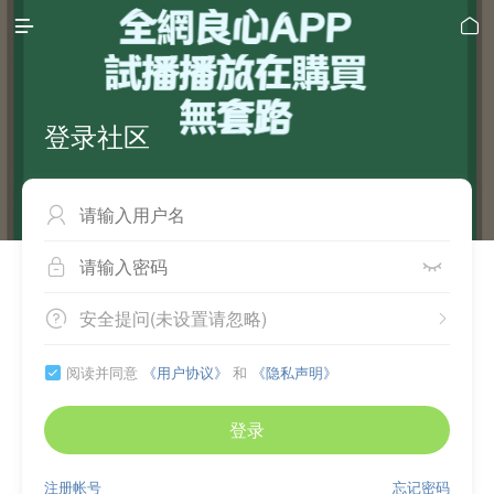


登录社区



安全提问(未设置请忽略)


阅读并同意
《用户协议》
和
《隐私声明》

登录
注册帐号
忘记密码