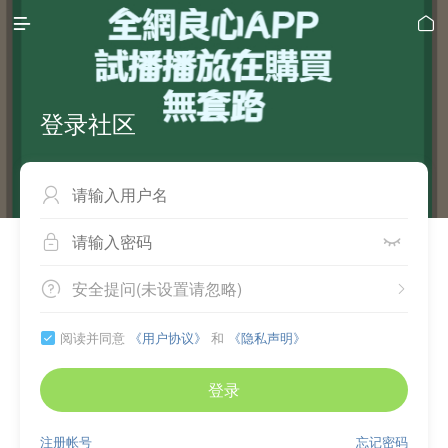


登录社区



安全提问(未设置请忽略)


阅读并同意
《用户协议》
和
《隐私声明》

登录
注册帐号
忘记密码