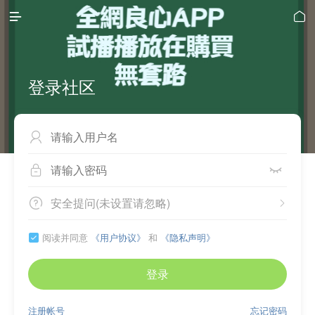


登录社区



安全提问(未设置请忽略)


阅读并同意
《用户协议》
和
《隐私声明》

登录
注册帐号
忘记密码