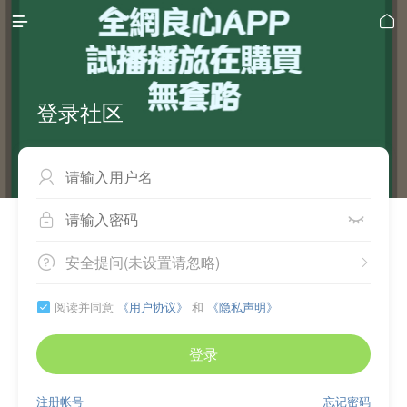


登录社区



安全提问(未设置请忽略)


阅读并同意
《用户协议》
和
《隐私声明》

登录
注册帐号
忘记密码