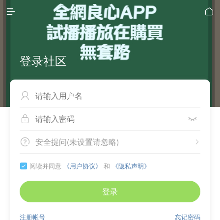


登录社区



安全提问(未设置请忽略)


阅读并同意
《用户协议》
和
《隐私声明》

登录
注册帐号
忘记密码