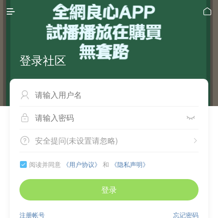


登录社区



安全提问(未设置请忽略)


阅读并同意
《用户协议》
和
《隐私声明》

登录
注册帐号
忘记密码