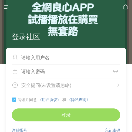


登录社区



安全提问(未设置请忽略)


阅读并同意
《用户协议》
和
《隐私声明》

登录
注册帐号
忘记密码