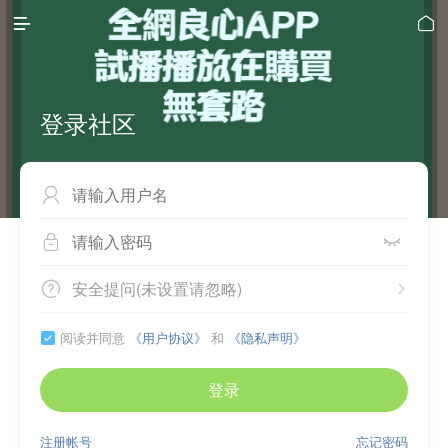


登录社区



安全提问(未设置请忽略)


阅读并同意
《用户协议》
和
《隐私声明》

登录
注册帐号
忘记密码