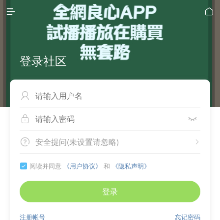


登录社区



安全提问(未设置请忽略)


阅读并同意
《用户协议》
和
《隐私声明》

登录
注册帐号
忘记密码