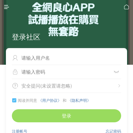


登录社区



安全提问(未设置请忽略)


阅读并同意
《用户协议》
和
《隐私声明》

登录
注册帐号
忘记密码