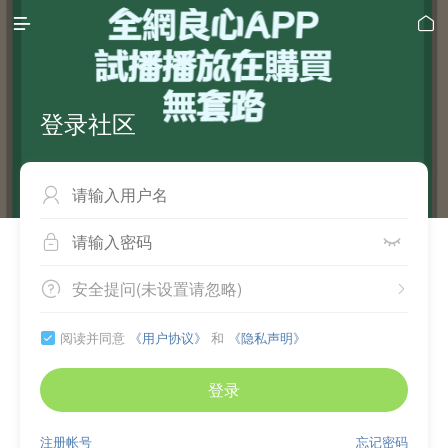


登录社区



安全提问(未设置请忽略)


阅读并同意
《用户协议》
和
《隐私声明》

登录
注册帐号
忘记密码