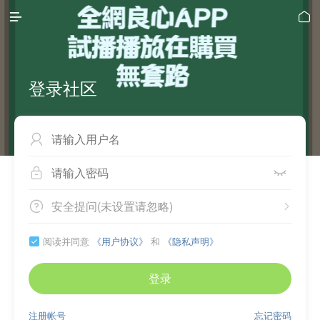


登录社区



安全提问(未设置请忽略)


阅读并同意
《用户协议》
和
《隐私声明》

登录
注册帐号
忘记密码