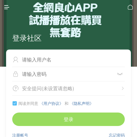


登录社区



安全提问(未设置请忽略)


阅读并同意
《用户协议》
和
《隐私声明》

登录
注册帐号
忘记密码