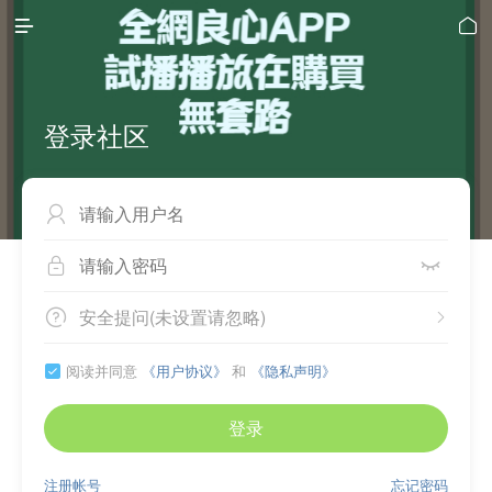


登录社区



安全提问(未设置请忽略)


阅读并同意
《用户协议》
和
《隐私声明》

登录
注册帐号
忘记密码