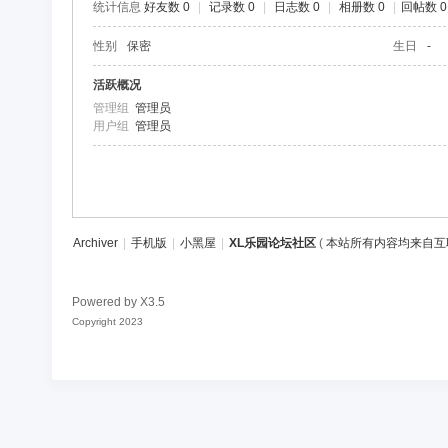
统计信息
好友数 0
|
记录数 0
|
日志数 0
|
相册数 0
|
回帖数 0
区
性别
保密
生日
-
活跃概况
管理组
管理员
用户组
管理员
Archiver
|
手机版
|
小黑屋
|
XL乐园论坛社区
(
本站所有内容均来自互
Powered by
X3.5
Copyright 2023