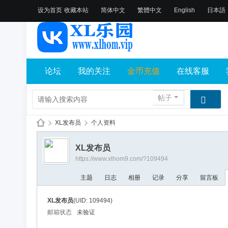
设为首页
收藏本站
简体中文
繁體中文
English
日本語
论坛
我的关注
金币充值
在线客服
帖子
›
XL发布员
›
个人资料
X
XL发布员
L
https://www.xlhom9.com/?109494
乐
主题
日志
相册
记录
分享
留言板
园
论
XL发布员
(UID: 109494)
坛
邮箱状态
未验证
社