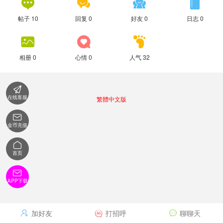




帖子 10
回复 0
好友 0
日志 0



相册 0
心情 0
人气 32

在线客服
繁體中文版

金币充值

首页

APP下载
加好友
打招呼
聊聊天


