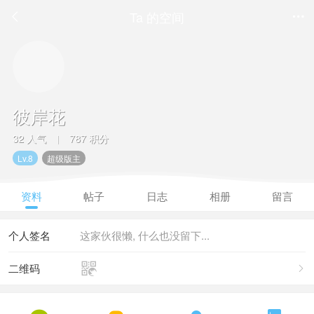
Ta 的空间


彼岸花
32 人气
787 积分
|
Lv.8
超级版主
资料
帖子
日志
相册
留言
个人签名
这家伙很懒, 什么也没留下...

二维码
