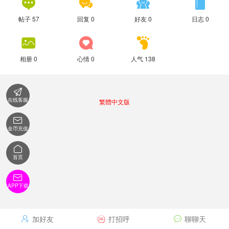




帖子 57
回复 0
好友 0
日志 0



相册 0
心情 0
人气 138

在线客服
繁體中文版

金币充值

首页

APP下载
加好友
打招呼
聊聊天


