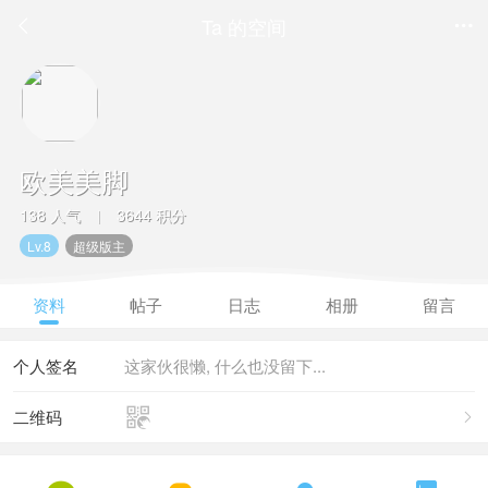
Ta 的空间


欧美美脚
138 人气
3644 积分
|
Lv.8
超级版主
资料
帖子
日志
相册
留言
个人签名
这家伙很懒, 什么也没留下...

二维码
