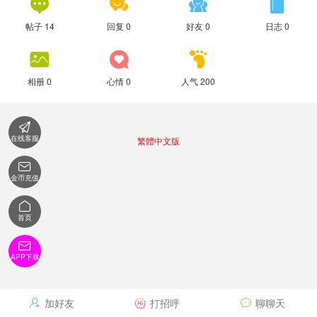




帖子 14
回复 0
好友 0
日志 0



相册 0
心情 0
人气 200

在线客服
繁體中文版

金币充值

首页

APP下载
加好友
打招呼
聊聊天


