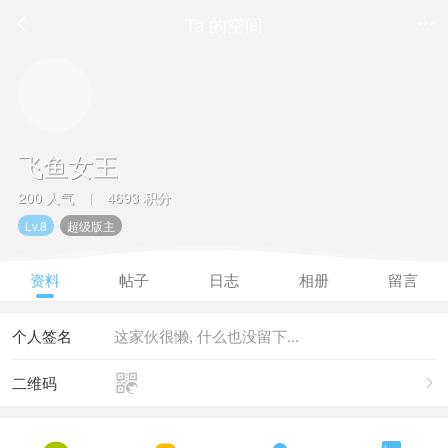
Ta 的空间


飞鱼女王
200 人气
4693 积分
|
Lv.8
超级版主
资料
帖子
日志
相册
留言
个人签名
这家伙很懒, 什么也没留下...

二维码
