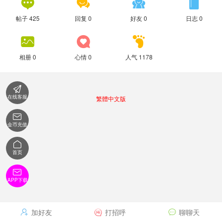




帖子 425
回复 0
好友 0
日志 0



相册 0
心情 0
人气 1178

在线客服
繁體中文版

金币充值

首页

APP下载
加好友
打招呼
聊聊天


