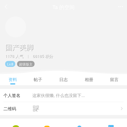
Ta 的空间


国产美脚
1178 人气
68185 积分
|
Lv.8
超级版主
资料
帖子
日志
相册
留言
个人签名
这家伙很懒, 什么也没留下...

二维码
