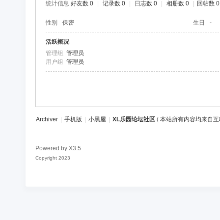
统计信息
好友数 0
|
记录数 0
|
日志数 0
|
相册数 0
|
回帖数 0
区
性别
保密
生日
-
活跃概况
管理组
管理员
用户组
管理员
Archiver
|
手机版
|
小黑屋
|
XL乐园论坛社区
(
本站所有内容均来自互
Powered by
X3.5
Copyright 2023