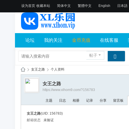
设为首页
收藏本站
简体中文
繁體中文
English
日本語
论坛
我的关注
金币充值
在线客服
帖子
›
女王之路
›
个人资料
X
女王之路
L
https://www.xlhom9.com/?156783
乐
主题
日志
相册
记录
分享
留言板
园
论
女王之路
(UID: 156783)
坛
邮箱状态
未验证
社