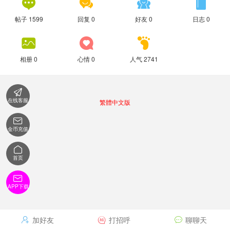




帖子 1599
回复 0
好友 0
日志 0



相册 0
心情 0
人气 2741

在线客服
繁體中文版

金币充值

首页

APP下载
加好友
打招呼
聊聊天


