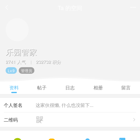
Ta 的空间


乐园管家
2741 人气
232732 积分
|
Lv.9
管理员
资料
帖子
日志
相册
留言
个人签名
这家伙很懒, 什么也没留下...

二维码
