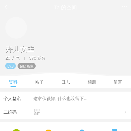
Ta 的空间


卉儿女主
25 人气
373 积分
|
Lv.8
超级版主
资料
帖子
日志
相册
留言
个人签名
这家伙很懒, 什么也没留下...

二维码
