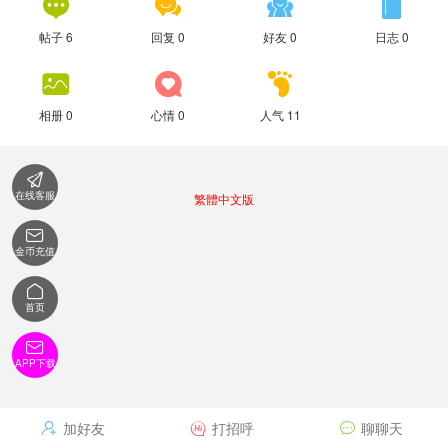




帖子 6
回复 0
好友 0
日志 0



相册 0
心情 0
人气 11

在线客服
繁體中文版

金币充值

首页

APP下载
加好友
打招呼
聊聊天


