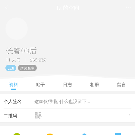
Ta 的空间


长春00后
11 人气
265 积分
|
Lv.8
超级版主
资料
帖子
日志
相册
留言
个人签名
这家伙很懒, 什么也没留下...

二维码
