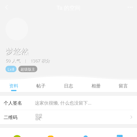
Ta 的空间


梦悠然
50 人气
1367 积分
|
Lv.8
超级版主
资料
帖子
日志
相册
留言
个人签名
这家伙很懒, 什么也没留下...

二维码
