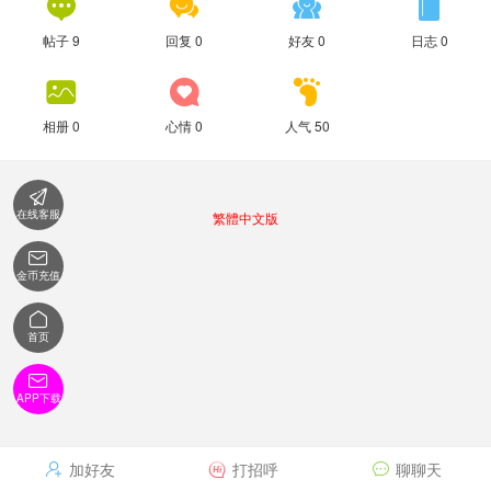




帖子 9
回复 0
好友 0
日志 0



相册 0
心情 0
人气 50

在线客服
繁體中文版

金币充值

首页

APP下载
加好友
打招呼
聊聊天


