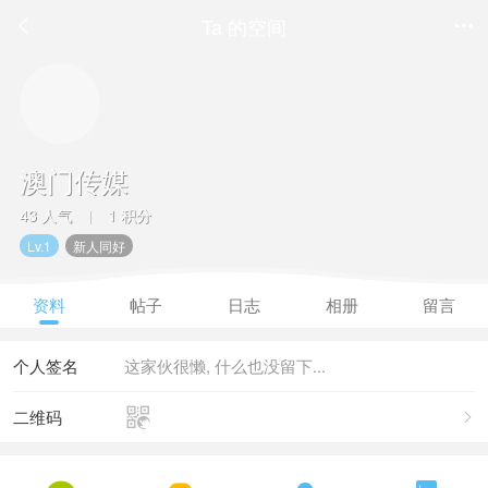
Ta 的空间


澳门传媒
43 人气
1 积分
|
Lv.1
新人同好
资料
帖子
日志
相册
留言
个人签名
这家伙很懒, 什么也没留下...

二维码
