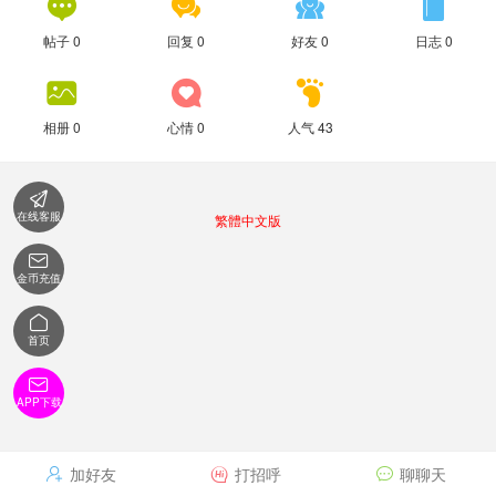




帖子 0
回复 0
好友 0
日志 0



相册 0
心情 0
人气 43

在线客服
繁體中文版

金币充值

首页

APP下载
加好友
打招呼
聊聊天


