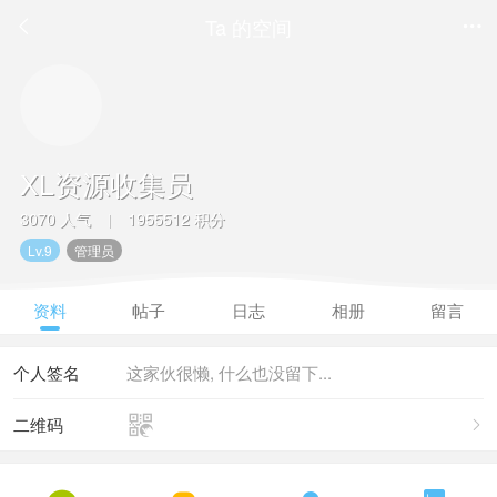
Ta 的空间


XL资源收集员
3070 人气
1955512 积分
|
Lv.9
管理员
资料
帖子
日志
相册
留言
个人签名
这家伙很懒, 什么也没留下...

二维码
