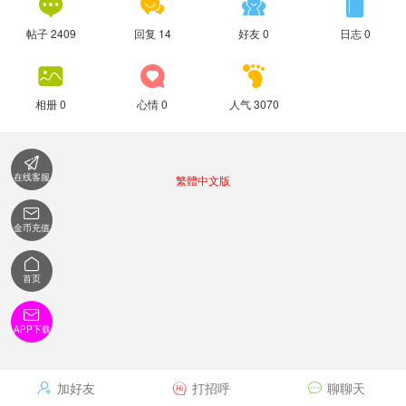




帖子 2409
回复 14
好友 0
日志 0



相册 0
心情 0
人气 3070

在线客服
繁體中文版

金币充值

首页

APP下载
加好友
打招呼
聊聊天


