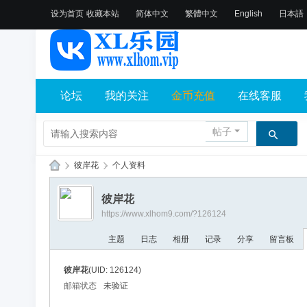
设为首页
收藏本站
简体中文
繁體中文
English
日本語
论坛
我的关注
金币充值
在线客服
帖子
›
彼岸花
›
个人资料
X
彼岸花
L
https://www.xlhom9.com/?126124
乐
主题
日志
相册
记录
分享
留言板
园
论
彼岸花
(UID: 126124)
坛
邮箱状态
未验证
社