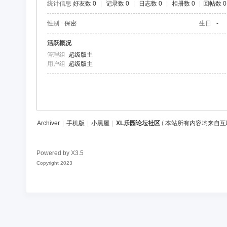
统计信息
好友数 0
|
记录数 0
|
日志数 0
|
相册数 0
|
回帖数 0
区
性别
保密
生日
-
活跃概况
管理组
超级版主
用户组
超级版主
Archiver
|
手机版
|
小黑屋
|
XL乐园论坛社区
(
本站所有内容均来自互
Powered by
X3.5
Copyright 2023