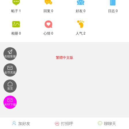




帖子 1
回复 0
好友 0
日志 0



相册 0
心情 0
人气 2

在线客服
繁體中文版

金币充值

首页

APP下载
加好友
打招呼
聊聊天


