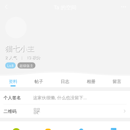
Ta 的空间


猫七小主
2 人气
13 积分
|
Lv.8
超级版主
资料
帖子
日志
相册
留言
个人签名
这家伙很懒, 什么也没留下...

二维码
