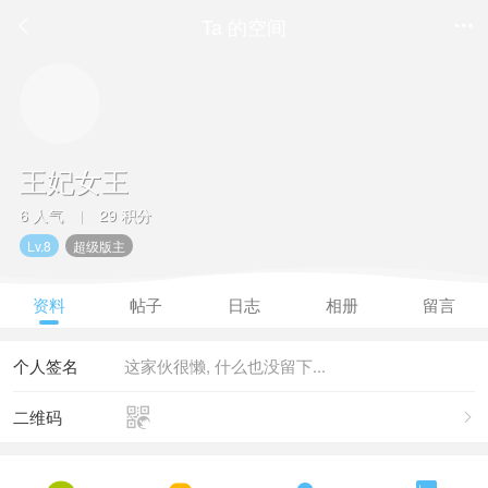
Ta 的空间


王妃女王
6 人气
29 积分
|
Lv.8
超级版主
资料
帖子
日志
相册
留言
个人签名
这家伙很懒, 什么也没留下...

二维码
