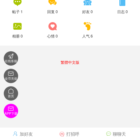




帖子 1
回复 0
好友 0
日志 0



相册 0
心情 0
人气 6

在线客服
繁體中文版

金币充值

首页

APP下载
加好友
打招呼
聊聊天


