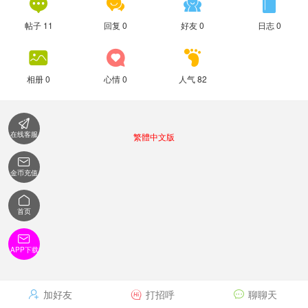




帖子 11
回复 0
好友 0
日志 0



相册 0
心情 0
人气 82

在线客服
繁體中文版

金币充值

首页

APP下载
加好友
打招呼
聊聊天


