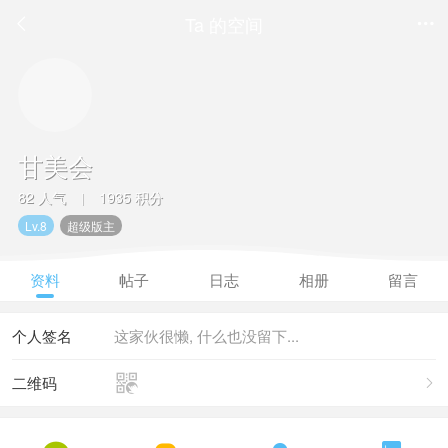
Ta 的空间


甘美会
82 人气
1935 积分
|
Lv.8
超级版主
资料
帖子
日志
相册
留言
个人签名
这家伙很懒, 什么也没留下...

二维码
