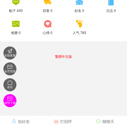




帖子 430
回复 0
好友 0
日志 0



相册 0
心情 0
人气 783

在线客服
繁體中文版

金币充值

首页

APP下载
加好友
打招呼
聊聊天


