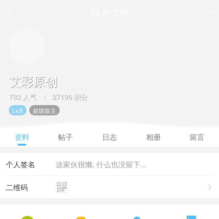
Ta 的空间


艾彩原创
783 人气
27196 积分
|
Lv.8
超级版主
资料
帖子
日志
相册
留言
个人签名
这家伙很懒, 什么也没留下...

二维码
