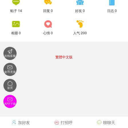




帖子 14
回复 0
好友 0
日志 0



相册 0
心情 0
人气 200

在线客服
繁體中文版

金币充值

首页

APP下载
加好友
打招呼
聊聊天


