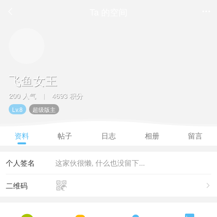
Ta 的空间


飞鱼女王
200 人气
4693 积分
|
Lv.8
超级版主
资料
帖子
日志
相册
留言
个人签名
这家伙很懒, 什么也没留下...

二维码
