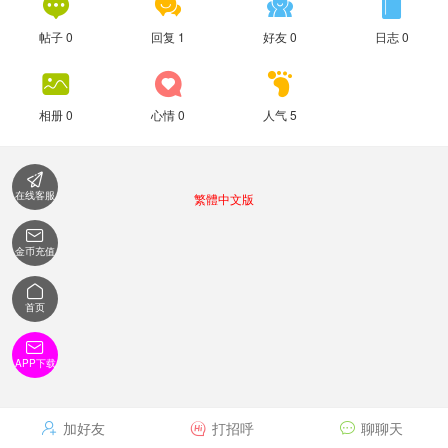




帖子 0
回复 1
好友 0
日志 0



相册 0
心情 0
人气 5

在线客服
繁體中文版

金币充值

首页

APP下载
加好友
打招呼
聊聊天


