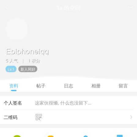
Ta 的空间


Epiphoneigg
5 人气
1 积分
|
Lv.1
新人同好
资料
帖子
日志
相册
留言
个人签名
这家伙很懒, 什么也没留下...

二维码
