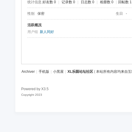
统计信息
好友数 0
|
记录数 0
|
日志数 0
|
相册数 0
|
回帖数 1
区
性别
保密
生日
-
活跃概况
用户组
新人同好
Archiver
|
手机版
|
小黑屋
|
XL乐园论坛社区
(
本站所有内容均来自互
Powered by
X3.5
Copyright 2023