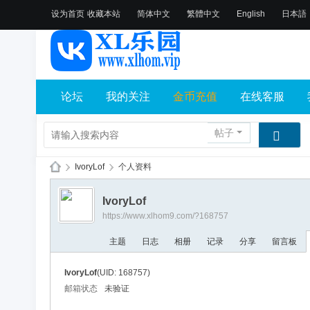
设为首页
收藏本站
简体中文
繁體中文
English
日本語
论坛
我的关注
金币充值
在线客服
帖子
›
IvoryLof
›
个人资料
X
IvoryLof
L
https://www.xlhom9.com/?168757
乐
主题
日志
相册
记录
分享
留言板
园
论
IvoryLof
(UID: 168757)
坛
邮箱状态
未验证
社