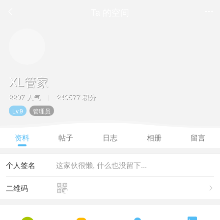
Ta 的空间


XL管家
2297 人气
249577 积分
|
Lv.9
管理员
资料
帖子
日志
相册
留言
个人签名
这家伙很懒, 什么也没留下...

二维码
