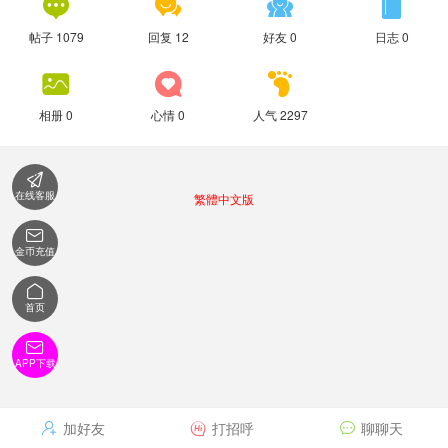




帖子 1079
回复 12
好友 0
日志 0



相册 0
心情 0
人气 2297

在线客服
繁體中文版

金币充值

首页

APP下载
加好友
打招呼
聊聊天


