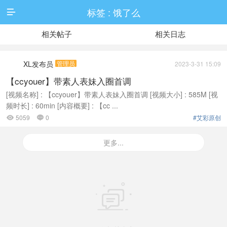
标签 : 饿了么

相关帖子
相关日志
XL发布员
管理员
2023-3-31 15:09
【ccyouer】带素人表妹入圈首调
[视频名称] : 【ccyouer】带素人表妹入圈首调 [视频大小] : 585M [视
频时长] : 60min [内容概要] : 【cc ...
5059
0
#艾彩原创


更多...
