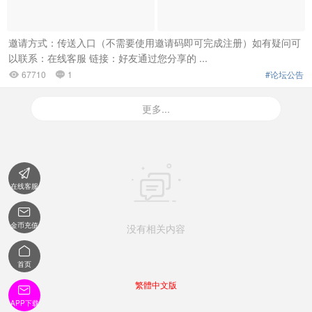
邀请方式：传送入口（不需要使用邀请码即可完成注册）如有疑问可
以联系：在线客服 链接：好友通过您分享的 ...
67710
1
#论坛公告


更多...


在线客服

金币充值
没有相关内容

首页
繁體中文版

APP下载