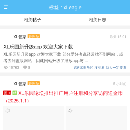
标签 : xl eagle

相关帖子
相关日志
XL管家
管理员
昨天 15:01
XL乐园新升级app 欢迎大家下载
XL乐园新升级app 欢迎大家下载 部分爱好者说经常找不到网站，或
者去到盗版网站，因此网站升级了播放app与 ...
10763
8
#测试播放区 注意看 新人一定要看


XL管家
管理员
5 小时前
XL乐园论坛推出推广用户注册和分享访问送金币
置顶
精
（2025.1.1）