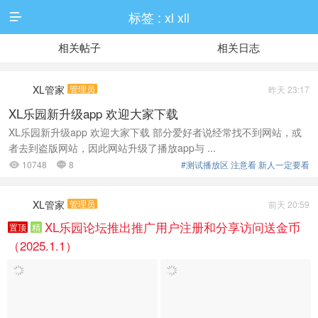
标签 : xl xll

相关帖子
相关日志
XL管家
管理员
昨天 23:17
XL乐园新升级app 欢迎大家下载
XL乐园新升级app 欢迎大家下载 部分爱好者说经常找不到网站，或
者去到盗版网站，因此网站升级了播放app与 ...
10748
8
#测试播放区 注意看 新人一定要看


XL管家
管理员
前天 20:59
XL乐园论坛推出推广用户注册和分享访问送金币
置顶
精
（2025.1.1）