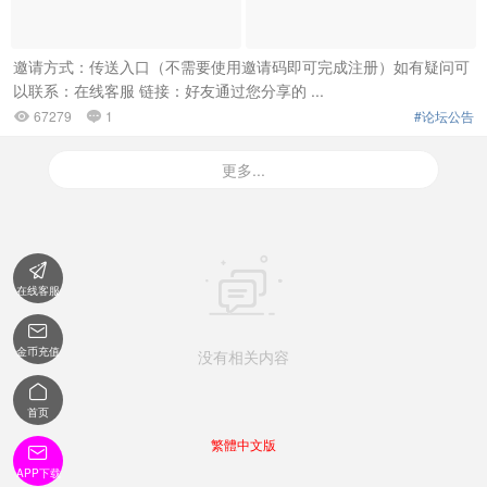
邀请方式：传送入口（不需要使用邀请码即可完成注册）如有疑问可
以联系：在线客服 链接：好友通过您分享的 ...
67279
1
#论坛公告


更多...


在线客服

金币充值
没有相关内容

首页
繁體中文版

APP下载