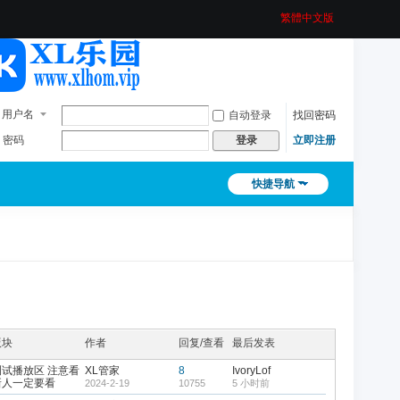
繁體中文版
用户名
自动登录
找回密码
密码
立即注册
登录
快捷导航
版块
作者
回复/查看
最后发表
测试播放区 注意看
XL管家
8
IvoryLof
新人一定要看
2024-2-19
10755
5 小时前