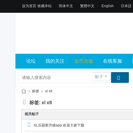
设为首页
收藏本站
简体中文
繁體中文
English
日本語
论坛
我的关注
金币充值
在线客服
帖子
›
标签
›
xl xlt
X
标签: xl xlt
L
相关帖子
乐
园
XL乐园新升级app 欢迎大家下载