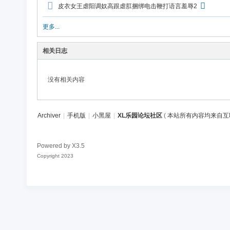
论
皮衣女王虐阳调奴高跟虐肛捆绑电击鞭打语言羞辱2
坛
更多...
社
区
相关日志
没有相关内容
Archiver
|
手机版
|
小黑屋
|
XL乐园论坛社区
(
本站所有内容均来自互
Powered by
X3.5
Copyright 2023