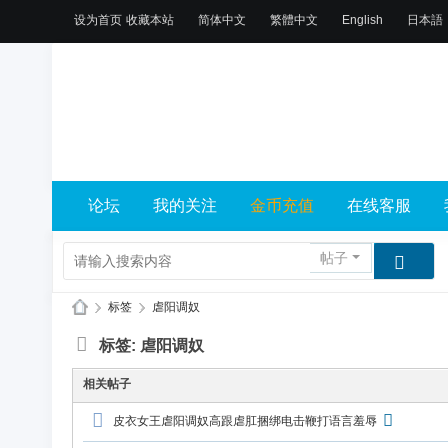
设为首页
收藏本站
简体中文
繁體中文
English
日本語
论坛
我的关注
金币充值
在线客服
帖子
›
标签
›
虐阳调奴
X
标签: 虐阳调奴
L
相关帖子
乐
皮衣女王虐阳调奴高跟虐肛捆绑电击鞭打语言羞辱
园