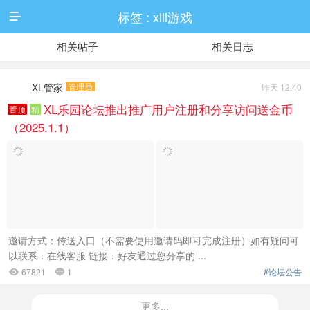
标签 : xlll游戏

相关帖子
相关日志
XL管家
管理员
昨天 12:40
XL乐园论坛推出推广用户注册和分享访问送金币
置顶
精
（2025.1.1）
邀请方式：传送入口（不需要使用邀请码即可完成注册）如有疑问可
以联系：在线客服 链接：好友通过您分享的 ...
67821
1
#论坛公告


更多...