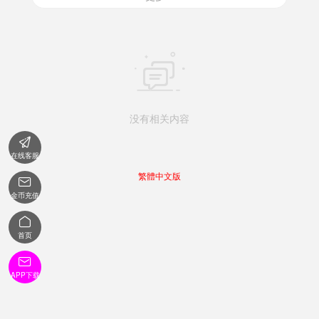

没有相关内容

在线客服
繁體中文版

金币充值

首页

APP下载