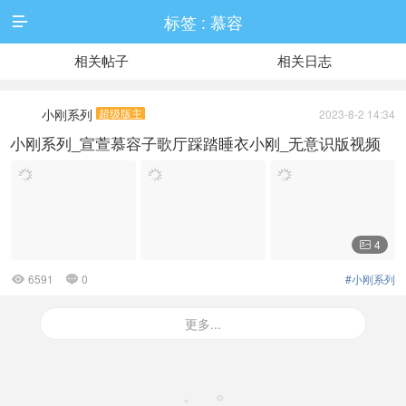
标签 : 慕容

相关帖子
相关日志
小刚系列
超级版主
2023-8-2 14:34
小刚系列_宣萱慕容子歌厅踩踏睡衣小刚_无意识版视频
4

6591
0
#小刚系列


更多...