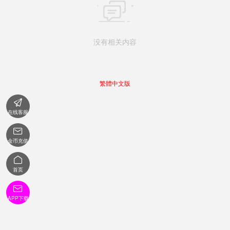

没有相关内容
繁體中文版

在线客服

金币充值

首页

APP下载