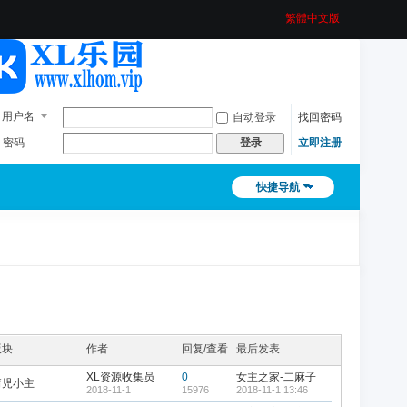
繁體中文版
用户名
自动登录
找回密码
密码
立即注册
登录
快捷导航
版块
作者
回复/查看
最后发表
XL资源收集员
0
女主之家-二麻子
婧児小主
2018-11-1
15976
2018-11-1 13:46