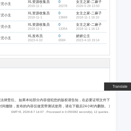
XL资源收集员
0
女主之家-二麻子
婧児小主
2018-11-1
20278
2026-5-28 13:50
XL资源收集员
0
女主之家-二麻子
婧児小主
2018-11-1
13669
2018-11-1 16:10
XL资源收集员
0
女主之家-二麻子
婧児小主
2018-11-1
13354
2018-11-1 16:13
XL发布员
0
娇娇公主
婧児小主
2023-4-10
6584
2023-4-10 19:14
Translate
负法律责任。 如果本站部分内容侵犯您的版权请告知，在必要证明文件下
时间撤除，发布的内容仅做宽带测试使用，请在下载后24小时内删除。
)
GMT+8, 2026-8-7 14:07
, Processed in 0.050382 second(s), 12 queries .