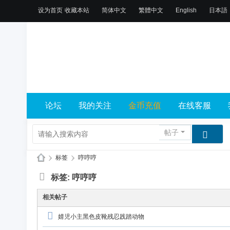
设为首页
收藏本站
简体中文
繁體中文
English
日本語
论坛
我的关注
金币充值
在线客服
帖子
›
标签
›
哼哼哼
X
标签: 哼哼哼
L
相关帖子
乐
园
婧児小主黑色皮靴残忍践踏动物