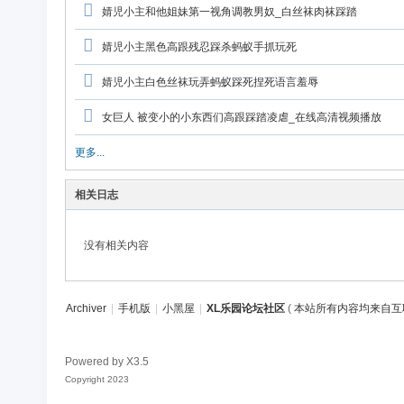
论
婧児小主和他姐妹第一视角调教男奴_白丝袜肉袜踩踏
坛
婧児小主黑色高跟残忍踩杀蚂蚁手抓玩死
社
区
婧児小主白色丝袜玩弄蚂蚁踩死捏死语言羞辱
女巨人 被变小的小东西们高跟踩踏凌虐_在线高清视频播放
更多...
相关日志
没有相关内容
Archiver
|
手机版
|
小黑屋
|
XL乐园论坛社区
(
本站所有内容均来自互
Powered by
X3.5
Copyright 2023