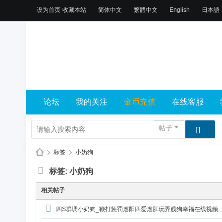
设为首页
收藏本站
简体中文
繁體中文
English
日本語
论坛
我的关注
金币充值
在线客服
帖子
›
标签
›
小奶狗
X
标签: 小奶狗
L
相关帖子
乐
园
四S群调小奶狗_鞭打惩罚虐阳四爱虐肛玩弄贱狗幸福在线视频