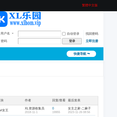
繁體中文版
用户名
自动登录
找回密码
密码
立即注册
登录
快捷导航
版块
作者
回复/查看
最后发表
XL资源收集员
0
女主之家-二麻子
ivi女王
2018-11-1
19955
2023-11-26 08:56