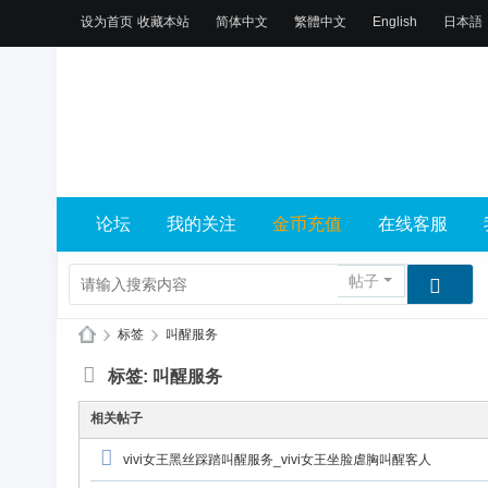
设为首页
收藏本站
简体中文
繁體中文
English
日本語
论坛
我的关注
金币充值
在线客服
帖子
›
标签
›
叫醒服务
X
标签: 叫醒服务
L
相关帖子
乐
园
vivi女王黑丝踩踏叫醒服务_vivi女王坐脸虐胸叫醒客人