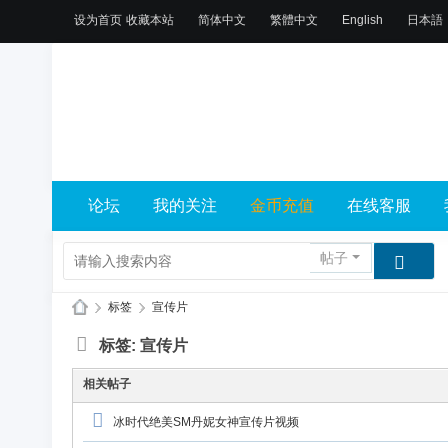
设为首页
收藏本站
简体中文
繁體中文
English
日本語
论坛
我的关注
金币充值
在线客服
帖子
›
标签
›
宣传片
X
标签: 宣传片
L
相关帖子
乐
园
冰时代绝美SM丹妮女神宣传片视频