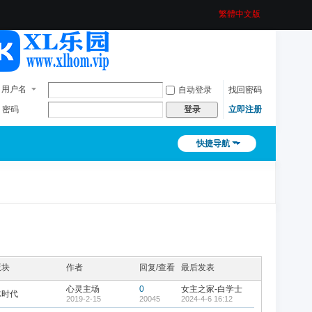
繁體中文版
用户名
自动登录
找回密码
密码
立即注册
登录
快捷导航
版块
作者
回复/查看
最后发表
心灵主场
0
女主之家-白学士
冰时代
2019-2-15
20045
2024-4-6 16:12