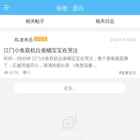
标签 : 蛋白

相关帖子
相关日志
XL发布员
管理员
2022-6-8 18:29
江门小鱼双机位蚕蛹宝宝在哭泣
时间：25分钟 江门小鱼双机位蚕蛹宝宝在哭泣，整个屏幕都是脚
丫，它越哭越开心，满满的蛋白质 （免责温馨 ...
6176
0
#鱼爹女王


更多...
