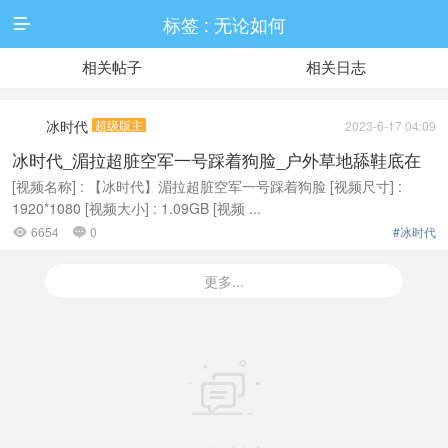
标签 : 无论如何

相关帖子
相关日志
冰时代
超级版主
2023-6-17 04:09
冰时代_湄拉超脏空军一号踩着狗脸_户外草地舔鞋底在
线播放
[视频名称] : 【冰时代】湄拉超脏空军一号踩着狗脸 [视频尺寸] :
1920*1080 [视频大小] : 1.09GB [视频 ...
6654
0
#冰时代


更多...
