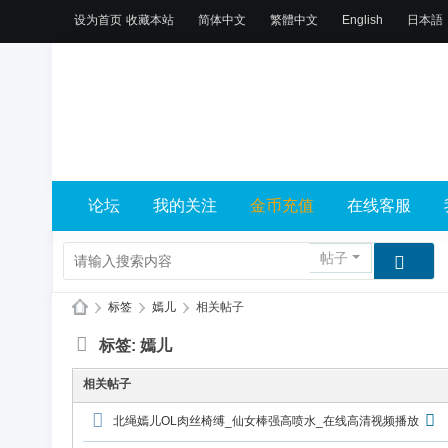
设为首页
收藏本站
简体中文
繁體中文
English
日本語
论坛
我的关注
金币充值
在线客服
帖子
›
标签
›
嫣儿
›
相关帖子
X
标签: 嫣儿
L
相关帖子
乐
北绳嫣儿OL肉丝椅缚_仙女棒强高喷水_在线高清视频播放
园