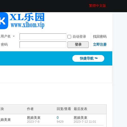
繁體中文版
用户名
自动登录
找回密码
密码
立即注册
登录
快捷导航
版块
作者
回复/查看
最后发表
邕娘美束
0
邕娘美束
邕娘美束
2023-7-8
9429
2023-7-12 11:01