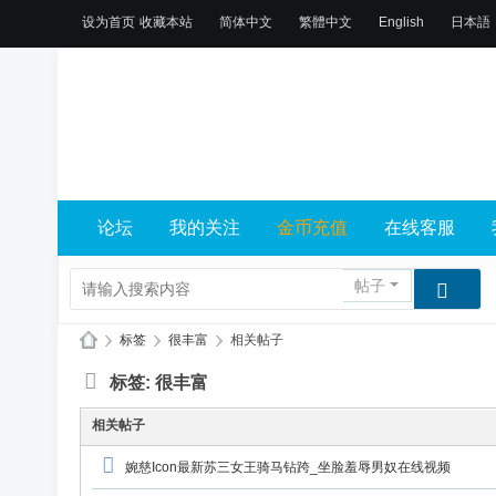
设为首页
收藏本站
简体中文
繁體中文
English
日本語
论坛
我的关注
金币充值
在线客服
帖子
›
标签
›
很丰富
›
相关帖子
X
标签: 很丰富
L
相关帖子
乐
园
婉慈Icon最新苏三女王骑马钻跨_坐脸羞辱男奴在线视频