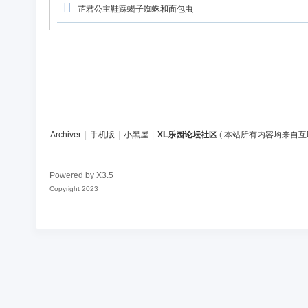
论
芷君公主鞋踩蝎子蜘蛛和面包虫
坛
社
区
Archiver
|
手机版
|
小黑屋
|
XL乐园论坛社区
(
本站所有内容均来自互
Powered by
X3.5
Copyright 2023